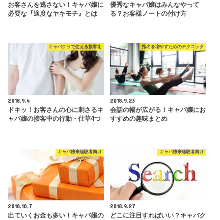
お客さんを逃さない！キャバ嬢に
優秀なキャバ嬢はみんなやって
必要な『適度なヤキモチ』とは
る？お客様ノートの付け方
キャバクラで使える接客術
指名を増やすためのテクニック
2018.9.4
2018.9.23
ドキッ！お客さんの心に刺さるキ
会話の幅が広がる！キャバ嬢にお
ャバ嬢の接客中の行動・仕草4つ
すすめの趣味まとめ
キャバ嬢未経験者向け
キャバ嬢未経験者向け
2018.10.7
2018.9.27
出ていくお金も多い！キャバ嬢の
どこに注目すればいい？キャバク