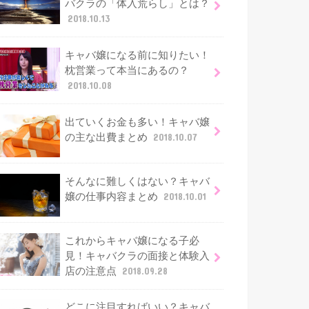
バクラの「体入荒らし」とは？
2018.10.13
キャバ嬢になる前に知りたい！
枕営業って本当にあるの？
2018.10.08
出ていくお金も多い！キャバ嬢
の主な出費まとめ
2018.10.07
そんなに難しくはない？キャバ
嬢の仕事内容まとめ
2018.10.01
これからキャバ嬢になる子必
見！キャバクラの面接と体験入
店の注意点
2018.09.28
どこに注目すればいい？キャバ