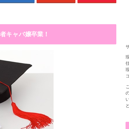
者キャバ嬢卒業！