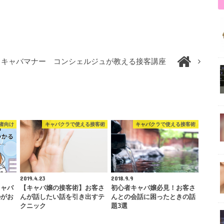
 キャバマナー コンシェルジュが教える接客講座
者向け
キャバクラで使える接客術
キャバクラで使える接客術
2019.4.23
2018.9.9
キャバ
【キャバ嬢の接客術】お客さ
初心者キャバ嬢必見！お客さ
のがお
んが話したい話を引き出すテ
んとの会話に困ったときの話
クニック
題3選