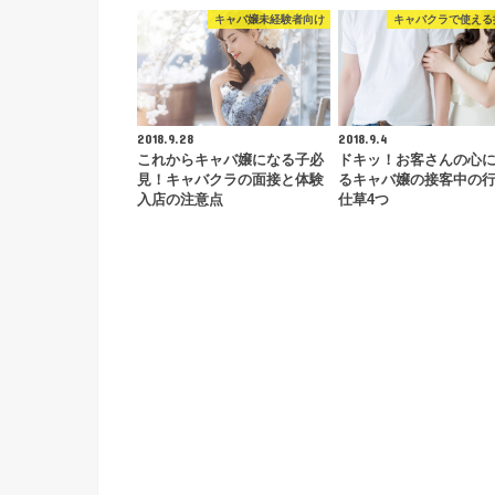
キャバ嬢未経験者向け
キャバクラで使える
2018.9.28
2018.9.4
これからキャバ嬢になる子必
ドキッ！お客さんの心
見！キャバクラの面接と体験
るキャバ嬢の接客中の
入店の注意点
仕草4つ