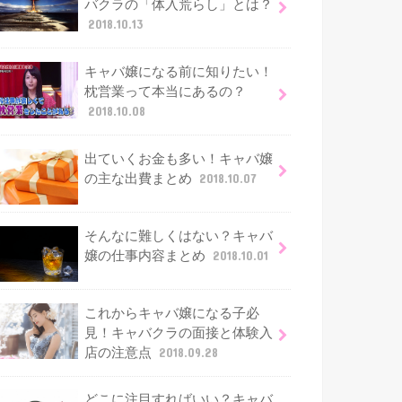
バクラの「体入荒らし」とは？
2018.10.13
キャバ嬢になる前に知りたい！
枕営業って本当にあるの？
2018.10.08
出ていくお金も多い！キャバ嬢
の主な出費まとめ
2018.10.07
そんなに難しくはない？キャバ
嬢の仕事内容まとめ
2018.10.01
これからキャバ嬢になる子必
見！キャバクラの面接と体験入
店の注意点
2018.09.28
どこに注目すればいい？キャバ