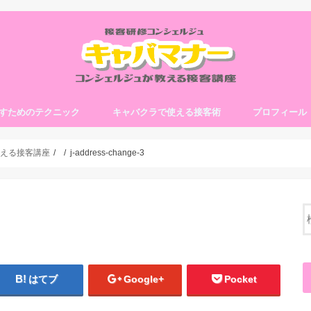
すためのテクニック
キャバクラで使える接客術
プロフィール
える接客講座
j-address-change-3
はてブ
Google+
Pocket