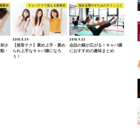
接客術
キャバクラで使える接客術
指名を増やすためのテクニック
2018.8.29
2018.9.23
に刺さ
【接客テク】褒め上手・褒め
会話の幅が広がる！キャバ嬢
行動・
られ上手なキャバ嬢になろ
におすすめの趣味まとめ
う！